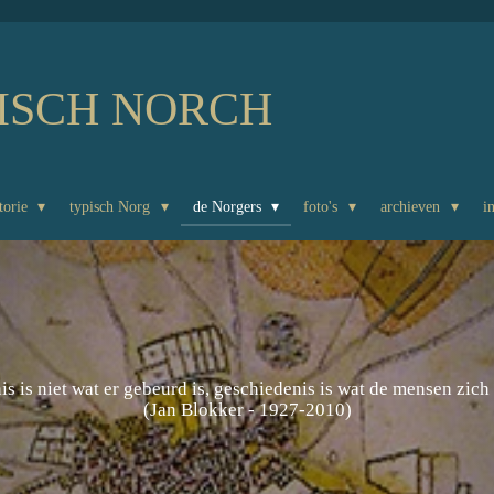
ISCH NORCH
torie
typisch Norg
de Norgers
foto's
archieven
i
s is niet wat er gebeurd is, geschiedenis is wat de mensen zich
(Jan Blokker - 1927-2010)