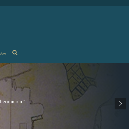
ndex
 herinneren "