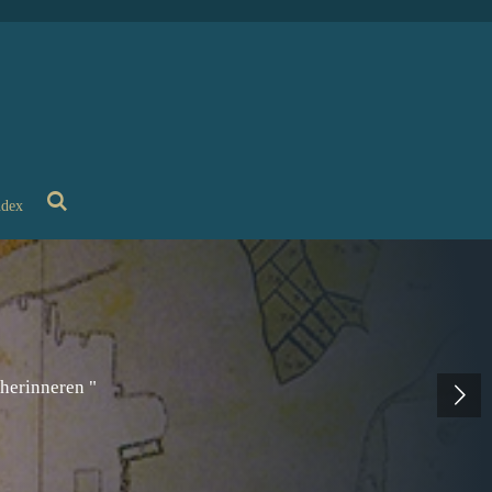
ndex
 herinneren "