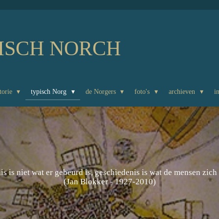
ISCH NORCH
torie
typisch Norg
de Norgers
foto's
archieven
i
s is niet wat er gebeurd is, geschiedenis is wat de mensen zich
(Jan Blokker - 1927-2010)