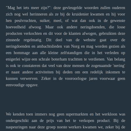
"Mag het iets meer zijn?": deze gevleugelde woorden zullen ouderen
zich nog wel herinneren als ze bij de kruidenier kwamen en hij voor
hen peulvruchten, suiker, meel, of wat dan ook in de gewenste
hoeveelheid afwoog. Maar ook andere neringdoenden, die losse
producten verkochten en dit voor de klanten afwogen, gebruikten deze
zinsnede regelmatig. Dit deel van de website gaat over de
neringdoenden en ambachtslieden van Norg en mag worden gezien als
een hommage aan alle kleine zelfstandigen die in het verleden op
enigerlei wijze een schrale boterham trachtten te verdienen. Van belang
is ook te constateren dat veel van deze mensen de zogenaamde 'nering'
er naast andere activiteiten bij deden om een redelijk inkomen te
kunnen verwerven. Zéker in de vooroorlogse jaren voorwaar geen
eenvoudige opgave.
We kenden toen immers nog geen supermarkten en het werkloon was
ondergeschikt aan de prijs van het te verkopen product. Bij de
naspeuringen naar deze groep noeste werkers kwamen we, zeker bij de