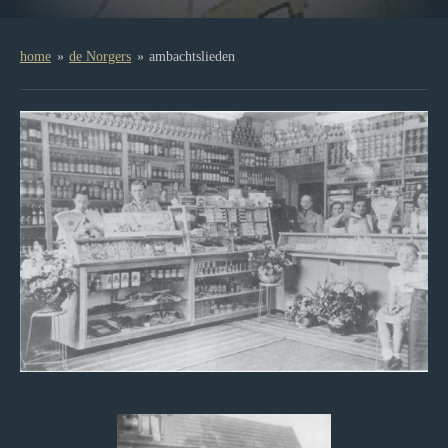
home
»
de Norgers
»
ambachtslieden