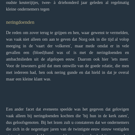
oudste keuterijtjes, twee- à driehonderd jaar geleden al regelmatig
kleine ondernemers tegen
neringdoenden
De reden om zover terug te grijpen en hen, waar gewenst te vermelden,
was vaak niet alleen om aan te geven dat Norg ook in die tijd al volop
meeging in de 'vaart der volkeren', maar mede omdat er in vele
gevallen een (bloed)band was of is met de neringdoenden en
ambachtslieden uit de afgelopen eeuw. Daarom ook hier 'iets meer.
Voor de inwoners gold dat men omwille van de goede relatie, die men
met iedereen had, hen ook nering gunde en dat hield in dat je overal
maar een kleine klant was.
Een ander facet dat eveneens speelde was het gegeven dat gelovigen
vaak alleen bij neringdoenden kochten die 'bij hun in de kerk zaten',
dus geloofsgenoten. Bij het lezen zult u constateren dat we ondernemers
die zich in de negentiger jaren van de twintigste eeuw nieuw vestigden