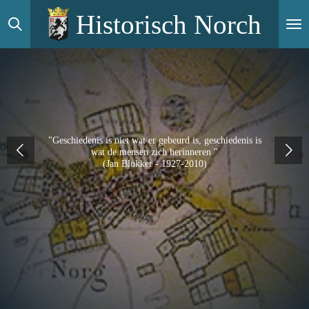
Ga
Historisch Norch
direct
naar
de
hoofdinhoud
"Geschiedenis is niet wat er gebeurd is, geschiedenis is
wat de mensen zich herinneren "
(Jan Blokker - 1927-2010)