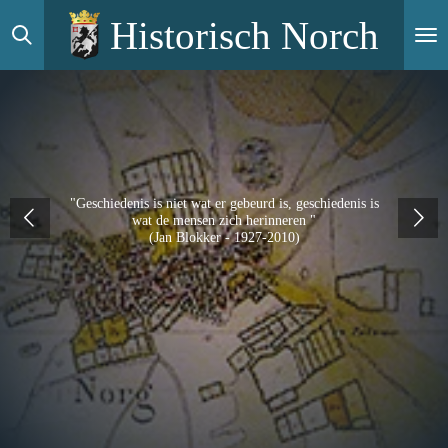
Ga
Historisch Norch
direct
naar
de
hoofdinhoud
"Geschiedenis is niet wat er gebeurd is, geschiedenis is
wat de mensen zich herinneren "
(Jan Blokker - 1927-2010)