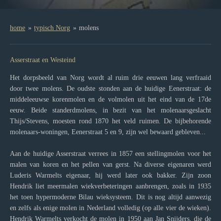
home
»
typisch Norg
»
molens
Asserstraat en Westeind
Het dorpsbeeld van Norg wordt al ruim drie eeuwen lang verfraaid
door twee molens. De oudste stonden aan de huidige Eenerstraat: de
middeleeuwse korenmolen en de volmolen uit het eind van de 17de
eeuw. Beide standerdmolens, in bezit van het molenaarsgeslacht
Thijs/Stevens, moesten rond 1870 het veld ruimen. De bijbehorende
molenaars-woningen, Eenerstraat 5 en 9, zijn wel bewaard gebleven...
Aan de huidige Asserstraat verrees in 1857 een stellingmolen voor het
malen van koren en het pellen van gerst. Na diverse eigenaren werd
Luderis Warmelts eigenaar, hij werd later ook bakker. Zijn zoon
Hendrik liet meermalen wiekverbeteringen aanbrengen, zoals in 1935
het toen hypermoderne Bilau wieksysteem. Dit is nog altijd aanwezig
en zelfs als enige molen in Nederland volledig (op alle vier de wieken).
Hendrik Warmelts verkocht de molen in 1950 aan Jan Snijders, die de