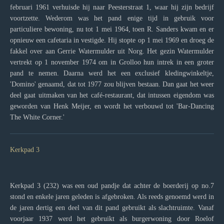
februari 1961 verhuisde hij naar Peesterstraat 1, waar hij zijn bedrijf
voortzette. Wederom was het pand enige tijd in gebruik voor
particuliere bewoning, nu tot 1 mei 1964, toen R. Sanders kwam en er
opnieuw een cafetaria in vestigde. Hij stopte op 1 mei 1969 en droeg de
fakkel over aan Gerrie Watermulder uit Norg. Het gezin Watermulder
vertrekt op 1 november 1974 om in Grolloo hun intrek in een groter
pand te nemen. Daarna werd het een exclusief kledingwinkeltje,
'Domino' genaamd, dat tot 1977 zou blijven bestaan. Dan gaat het weer
deel gaat uitmaken van het café-restaurant, dat intussen eigendom was
geworden van Henk Meijer, en wordt het verbouwd tot 'Bar-Dancing
The White Corner.'
Kerkpad 3
Kerkpad 3 (232) was een oud pandje dat achter de boerderij op no.7
stond en enkele jaren geleden is afgebroken. Als reeds genoemd werd in
de jaren dertig een deel van dit pand gebruikt als slachtruimte. Vanaf
voorjaar 1937 werd het gebruikt als burgerwoning door Roelof