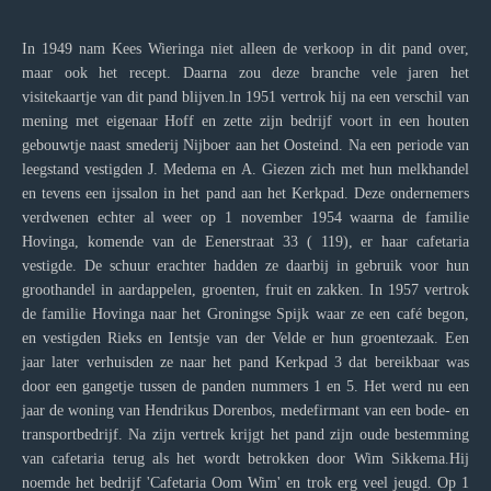
In 1949 nam Kees Wieringa niet alleen de verkoop in dit pand over,
maar ook het recept. Daarna zou deze branche vele jaren het
visitekaartje van dit pand blijven.ln 1951 vertrok hij na een verschil van
mening met eigenaar Hoff en zette zijn bedrijf voort in een houten
gebouwtje naast smederij Nijboer aan het Oosteind. Na een periode van
leegstand vestigden J. Medema en A. Giezen zich met hun melkhandel
en tevens een ijssalon in het pand aan het Kerkpad. Deze ondernemers
verdwenen echter al weer op 1 november 1954 waarna de familie
Hovinga, komende van de Eenerstraat 33 ( 119), er haar cafetaria
vestigde. De schuur erachter hadden ze daarbij in gebruik voor hun
groothandel in aardappelen, groenten, fruit en zakken. In 1957 vertrok
de familie Hovinga naar het Groningse Spijk waar ze een café begon,
en vestigden Rieks en Ientsje van der Velde er hun groentezaak. Een
jaar later verhuisden ze naar het pand Kerkpad 3 dat bereikbaar was
door een gangetje tussen de panden nummers 1 en 5. Het werd nu een
jaar de woning van Hendrikus Dorenbos, medefirmant van een bode- en
transportbedrijf. Na zijn vertrek krijgt het pand zijn oude bestemming
van cafetaria terug als het wordt betrokken door Wim Sikkema.Hij
noemde het bedrijf 'Cafetaria Oom Wim' en trok erg veel jeugd. Op 1