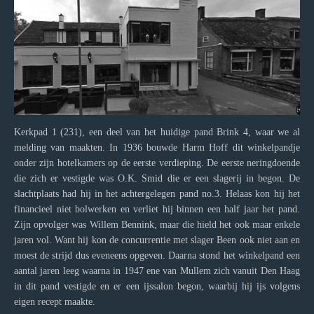
Kerkpad 1 (231), een deel van het huidige pand Brink 4, waar we al
melding van maakten. In 1936 bouwde Harm Hoff dit winkelpandje
onder zijn hotelkamers op de eerste verdieping. De eerste neringdoende
die zich er vestigde was O.K. Smid die er een slagerij in begon. De
slachtplaats had hij in het achtergelegen pand no.3. Helaas kon hij het
financieel niet bolwerken en verliet hij binnen een half jaar het pand.
Zijn opvolger was Willem Bennink, maar die hield het ook maar enkele
jaren vol. Want hij kon de concurrentie met slager Been ook niet aan en
moest de strijd dus eveneens opgeven. Daarna stond het winkelpand een
aantal jaren leeg waarna in 1947 ene van Mullem zich vanuit Den Haag
in dit pand vestigde en er een ijssalon begon, waarbij hij ijs volgens
eigen recept maakte.