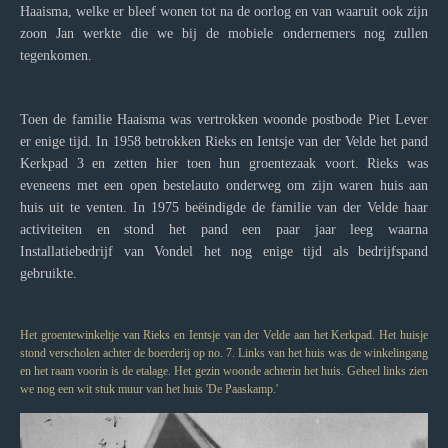
Haaisma, welke er bleef wonen tot na de oorlog en van waaruit ook zijn
zoon Jan werkte die we bij de mobiele ondernemers nog zullen
tegenkomen.
Toen de familie Haaisma was vertrokken woonde postbode Piet Lever
er enige tijd. In 1958 betrokken Rieks en Ientsje van der Velde het pand
Kerkpad 3 en zetten hier toen hun groentezaak voort. Rieks was
eveneens met een open bestelauto onderweg om zijn waren huis aan
huis uit te venten. In 1975 beëindigde de familie van der Velde haar
activiteiten en stond het pand een paar jaar leeg waarna
Installatiebedrijf van Vondel het nog enige tijd als bedrijfspand
gebruikte.
Het groentewinkeltje van Rieks en Ientsje van der Velde aan het Kerkpad. Het huisje
stond verscholen achter de boerderij op no. 7. Links van het huis was de winkelingang
en het raam voorin is de etalage. Het gezin woonde achterin het huis. Geheel links zien
we nog een wit stuk muur van het huis 'De Paaskamp.'