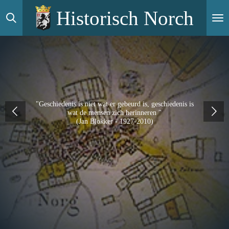
Ga
Historisch Norch
direct
naar
de
hoofdinhoud
"Geschiedenis is niet wat er gebeurd is, geschiedenis is
wat de mensen zich herinneren "
(Jan Blokker - 1927-2010)