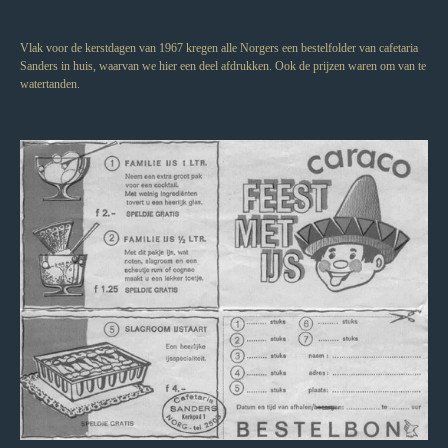
Vlak voor de kerstdagen van 1967 kregen alle Norgers een bestelfolder van cafetaria
Sanders in huis, waarvan we hier een deel afdrukken. Ook de prijzen waren om van te
watertanden.