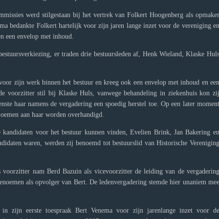
mmissies werd stilgestaan bij het vertrek van Folkert Hoogenberg als opmake
a bedankte Folkert hartelijk voor zijn jaren lange inzet voor de vereniging e
n een envelop met inhoud.
bestuursverkiezing, er traden drie bestuursleden af, Henk Wieland, Klaske Hul
voor zijn werk binnen het bestuur en kreeg ook een envelop met inhoud en ee
 voorzitter stil bij Klaske Huls, vanwege behandeling in ziekenhuis kon zi
enste haar namens de vergadering een spoedig herstel toe. Op een later momen
bloemen aan haar worden overhandigd.
e kandidaten voor het bestuur kunnen vinden, Evelien Brink, Jan Bakering e
ndidaten waren, werden zij benoemd tot bestuurslid van Historische Verenigin
voorzitter nam Berd Bazuin als vicevoorzitter de leiding van de vergaderin
 benoemen als opvolger van Bert. De ledenvergadering stemde hier unaniem me
 in zijn eerste toespraak Bert Venema voor zijn jarenlange inzet voor d