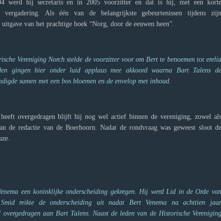
4 werd hij secretaris en in 2005 voorzitter en dat is hij, met een kort
 vergadering. Als één van de belangrijkste gebeurtenissen tijdens zij
e uitgave van het prachtige boek “Norg, door de eeuwen heen”.
rische Vereniging Norch stelde de voorzitter voor om Bert te benoemen tot ereli
den gingen hier onder luid applaus mee akkoord waarna Bart Talens d
ndigde samen met een bos bloemen en de envelop met inhoud.
heeft overgedragen blijft hij nog wel actief binnen de vereniging, zowel al
d van de redactie van de Boerhoorn. Nadat de rondvraag was geweest sloot d
uze.
 Venema een koninklijke onderscheiding gekregen. Hij werd Lid in de Orde va
Smid reikte de onderscheiding uit nadat Bert Venema na achttien jaa
d overgedragen aan Bart Talens. Naast de leden van de Historische Verenigin