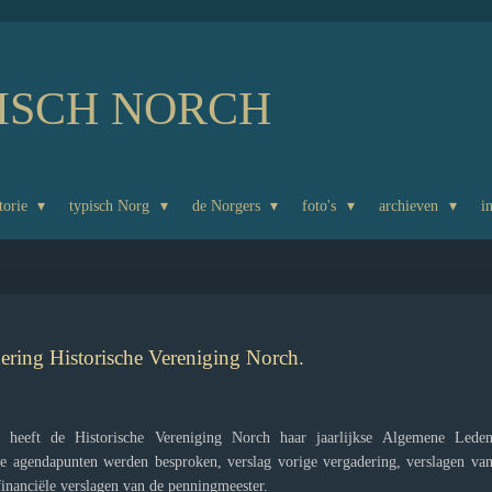
ISCH NORCH
torie
typisch Norg
de Norgers
foto's
archieven
i
ring Historische Vereniging Norch.
heeft de Historische Vereniging Norch haar jaarlijkse Algemene Lede
e agendapunten werden besproken, verslag vorige vergadering, verslagen va
financiële verslagen van de penningmeester.