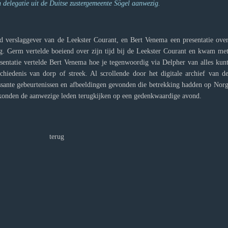
n delegatie uit de Duitse zustergemeente Sögel aanwezig.
 verslaggever van de Leekster Courant, en Bert Venema een presentatie ove
. Germ vertelde boeiend over zijn tijd bij de Leekster Courant en kwam me
esentatie vertelde Bert Venema hoe je tegenwoordig via Delpher van alles kun
chiedenis van dorp of streek. Al scrollende door het digitale archief van d
essante gebeurtenissen en afbeeldingen gevonden die betrekking hadden op Nor
p konden de aanwezige leden terugkijken op een gedenkwaardige avond.
terug