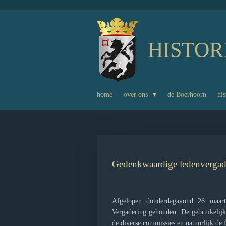
Ga
direct
naar
HISTOR
de
hoofdinhoud
home
over ons
de Boerhoorn
his
Gedenkwaardige ledenvergade
Afgelopen donderdagavond 26 maart 
Vergadering gehouden. De gebruikelijk
de diverse commissies en natuurlijk de 