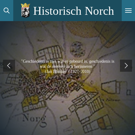
Ga
Historisch Norch
direct
naar
de
hoofdinhoud
"Geschiedenis is niet wat er gebeurd is, geschiedenis is
wat de mensen zich herinneren "
(Jan Blokker - 1927-2010)